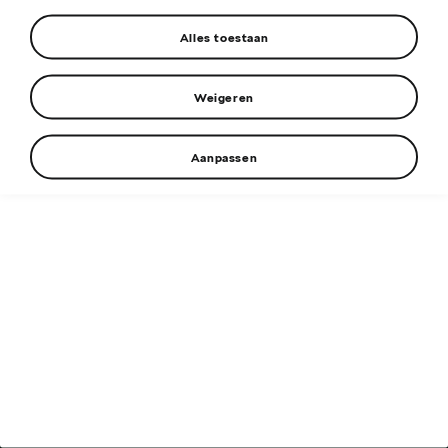
Alles toestaan
Weigeren
Aanpassen
© Škoda
Cookies
Cookie instellingen
Verkoopinformatie
Digi. dienstenverordening
Nederland 2026
Disclaimer
EU Data Act
Privacyverklaring
Responsible Disclosure